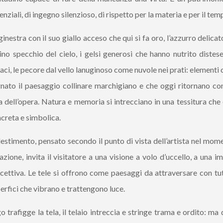
enziali, di ingegno silenzioso, di rispetto per la materia e per il tem
ginestra con il suo giallo acceso che qui si fa oro, l’azzurro delicato
lino specchio del cielo, i gelsi generosi che hanno nutrito distes
aci, le pecore dal vello lanuginoso come nuvole nei prati: elementi
nato il paesaggio collinare marchigiano e che oggi ritornano c
a dell’opera. Natura e memoria si intrecciano in una tessitura che
creta e simbolica.
llestimento, pensato secondo il punto di vista dell’artista nel mom
azione, invita il visitatore a una visione a volo d’uccello, a una 
cettiva. Le tele si offrono come paesaggi da attraversare con tutt
erfici che vibrano e trattengono luce.
go trafigge la tela, il telaio intreccia e stringe trama e ordito: ma