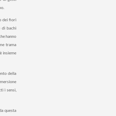
po.
 dei fiori
e di bachi
 che hanno
ome trama
 è insieme
ento della
immersione
i i sensi,
 da questa