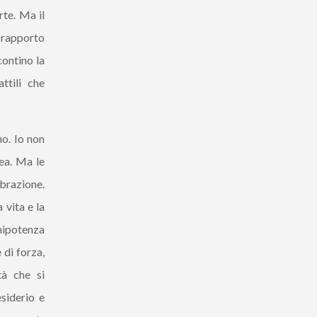
rte. Ma il
 rapporto
contino la
attili che
mo. Io non
ea. Ma le
ibrazione.
 vita e la
nnipotenza
 di forza,
tà che si
siderio e