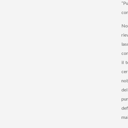
“Pu
con
No
rie
las
con
il 
cer
nob
del
pun
def
mai