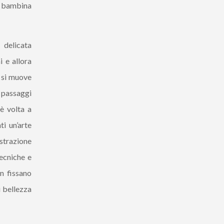
da bambina
 delicata
i e allora
e si muove
i passaggi
è volta a
ti un’arte
astrazione
ecniche e
n fissano
i bellezza