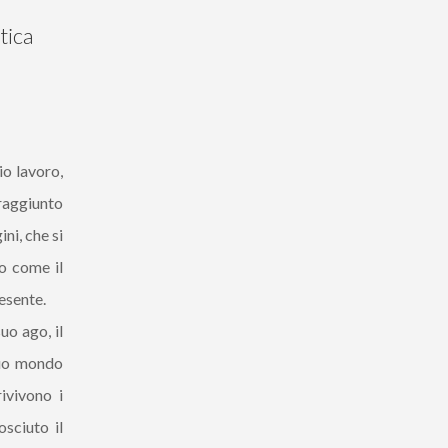
tica
io lavoro,
 raggiunto
ini, che si
o come il
resente.
uo ago, il
suo mondo
ivivono i
sciuto il