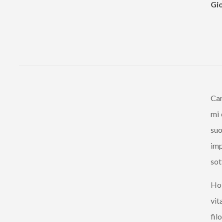
Gio
Car
mi 
suo
imp
sot
Ho 
vit
fil