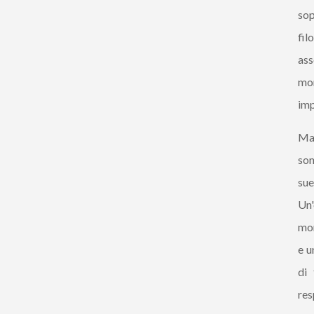
sop
fil
ass
mor
imp
Ma 
son
sue
Un'
mor
e u
di 
res