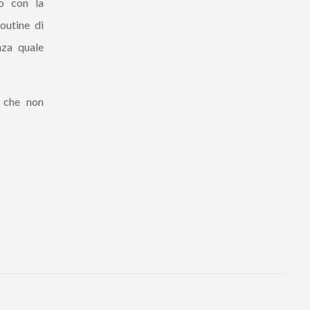
no con la
outine di
nza quale
e che non