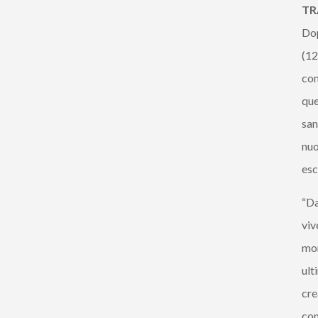
TR
Dop
(12
com
que
san
nuo
esc
“Da
viv
mon
ult
cre
con