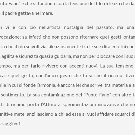
nto Fano” e che si fondono con la tensione del filo di lenza che 
 il padre gettava nel mare.
n vi è con ciò nell’artista nostalgia del passato, ma una
vocazione; sa infatti che non possono ritornare quei gesti lontan
cia che il filo scivoli via silenziosamente tra le sue dita ed è lui ch
 agilità e sicurezza quasi a guidarla, ma non per bloccare con i suo
tempo, ma per farlo rivivere con accenti nuovi. La sua tensione 
care quel gesto, quell’unico gesto che fa sì che il ricamo diven
ile in cui si fonde l’armonia, è ancora lei che scrive, tra materia e 
 sentimento. La sua contaminazione del “Punto Fano” con altre t
ti di ricamo porta l’Atturo a sperimentazioni innovative che no
initive mete, anzi lasciano a chi ad esse si vuol affidare squarci d
 raggiunti.