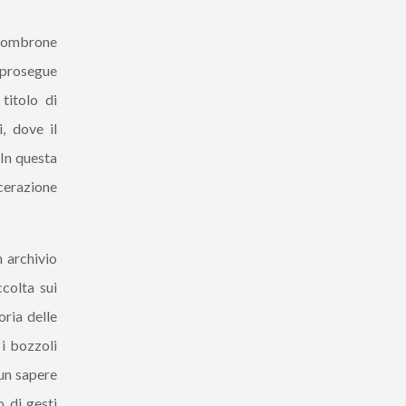
ssombrone
 prosegue
titolo di
, dove il
 In questa
acerazione
 archivio
ccolta sui
ria delle
i bozzoli
 un sapere
 di gesti