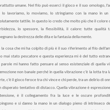
rattutto umane. Nel filo può esserci il gioco e il suo omologo, l'a
o lo lavoriamo, lo moviamo, lo stringiamo con la mano in un
olutamente tattile. In questo io credo che molto più che il colore 
bidezza, lo spessore, la flessibilità, il calore: tutte qualità t
egnano la destrezza delle dita e la fantasia della mente.
la cosa che mi ha colpito di più è il suo riferimento al filo dell'a
o mai stato pescatore e questa esperienza mi è del tutto estran
 parole mi hanno fatto pensare al senso esistenziale di quella v
emozione non banale perché in quella vibrazione c'è la lotta tra la
te, c'è il gioco feroce tra chi vince e chi perde, tra un delirio di o
n disperato tentativo di distacco. Quella vibrazione è espressione
tensione, è il collegamento fra la luce e le oscure profondi
pingono e si danno la mano in un dialogo pieno di intrinseco de