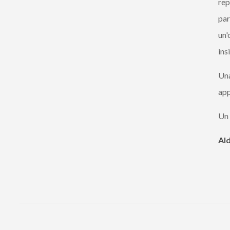
rep
par
un'
ins
Una
app
Un 
Ald