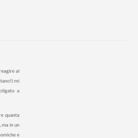
reagire al
tano!) mi
bligato a
ire quanta
, ma in un
onomiche e