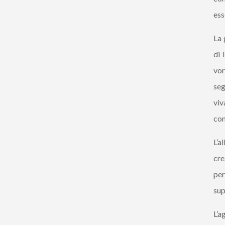
ess
La 
di 
vor
seg
viv
con
L’a
cre
per
sup
L’a