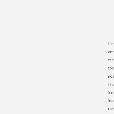
L’i
anz
tec
for
nos
Non
len
int
rac