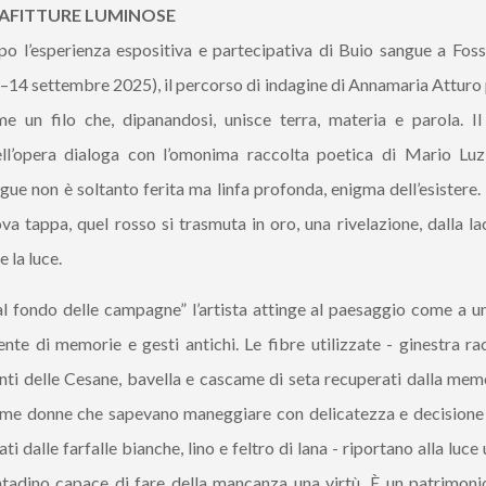
AFITTURE LUMINOSE
o l’esperienza espositiva e partecipativa di Buio sangue a Fo
–14 settembre 2025), il percorso di indagine di Annamaria Atturo
e un filo che, dipanandosi, unisce terra, materia e parola. Il 
ll’opera dialoga con l’omonima raccolta poetica di Mario Luzi
gue non è soltanto ferita ma linfa profonda, enigma dell’esistere.
va tappa, quel rosso si trasmuta in oro, una rivelazione, dalla l
e la luce.
l fondo delle campagne” l’artista attinge al paesaggio come a un
ente di memorie e gesti antichi. Le fibre utilizzate - ginestra ra
ti delle Cesane, bavella e cascame di seta recuperati dalla memo
ime donne che sapevano maneggiare con delicatezza e decisione 
ati dalle farfalle bianche, lino e feltro di lana - riportano alla luce
tadino capace di fare della mancanza una virtù. È un patrimonio